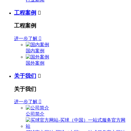
工程案例

工程案例
进一步了解

国内案例
国外案例
关于我们

关于我们
进一步了解

公司简介