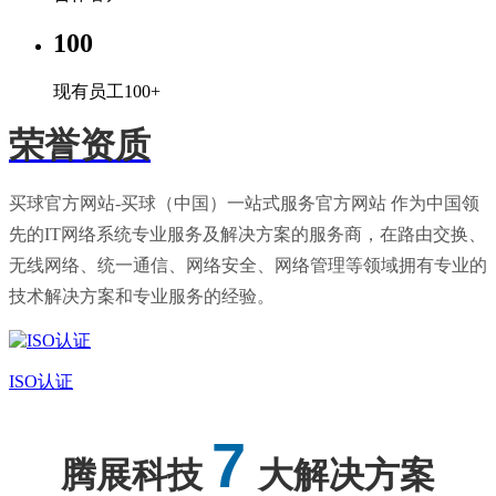
100
现有员工100+
荣誉资质
买球官方网站-买球（中国）一站式服务官方网站 作为中国领
先的IT网络系统专业服务及解决方案的服务商，在路由交换、
无线网络、统一通信、网络安全、网络管理等领域拥有专业的
技术解决方案和专业服务的经验。
ISO认证
7
腾展科技
大解决方案