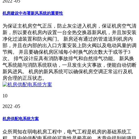
2022
-05
机房建设中布署新风系统的重要性
为保证主机房空气正压，防止灰尘进入机房，保证机房空气清
新，所以要在机房内设置一台全热交换器新风机，并且加安装
净化过滤装置和防火阀门。 新房还有通过的管道送到机房内
部，并且在内部的出入口方案安装上防火阀以及电动风量的调
节阀。 并且要确保机房区域每小时换气的次数大于或等于3
次。 排气设计应具有消防事故排气和自然排气功能。 新风换
气系统能与消防系统联动，一旦发生火灾事故，便能自动切断
新风进风。 机房的新风系统可以确保机房空调正常运行及机
房合理的正压状态。
10
2022
-05
机房供配电系统方案
众所周知在弱电机房工程中，电气工程是机房的基础系统工
程，其中的供配电系统的可靠性是极高的。本章中提到的项目