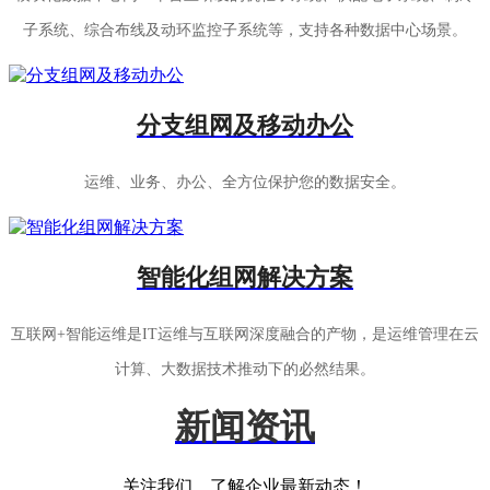
子系统、综合布线及动环监控子系统等，支持各种数据中心场景。
分支组网及移动办公
运维、业务、办公、全方位保护您的数据安全。
智能化组网解决方案
互联网+智能运维是IT运维与互联网深度融合的产物，是运维管理在云
计算、大数据技术推动下的必然结果。
新闻资讯
关注我们，了解企业最新动态！