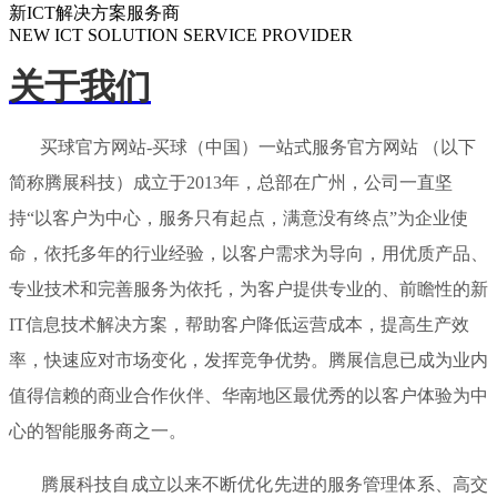
新ICT解决方案服务商
NEW ICT SOLUTION SERVICE PROVIDER
关于我们
买球官方网站-买球（中国）一站式服务官方网站 （以下
简称腾展科技）成立于2013年，总部在广州，公司一直坚
持“以客户为中心，服务只有起点，满意没有终点”为企业使
命，依托多年的行业经验，以客户需求为导向，用优质产品、
专业技术和完善服务为依托，为客户提供专业的、前瞻性的新
IT信息技术解决方案，帮助客户降低运营成本，提高生产效
率，快速应对市场变化，发挥竞争优势。腾展信息已成为业内
值得信赖的商业合作伙伴、华南地区最优秀的以客户体验为中
心的智能服务商之一。
腾展科技自成立以来不断优化先进的服务管理体系、高交