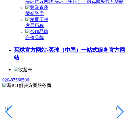
买球官方网站-买球（中国）一站式服务官方网站
荣誉资质
发展历程
合作品牌
买球官方网站-买球（中国）一站式服务官方网
站
020-87566596

