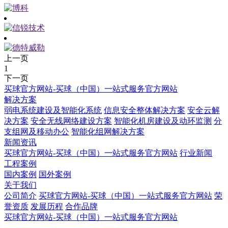
上一页
1
下一页
买球官方网站-买球（中国）一站式服务官方网站
解决方案
弱电系统建设及智能化系统
信息安全整体解决方案
安全云解
决方案
安全无线网络建设方案
智能化机房建设及动环监测
分
支组网及移动办公
智能化组网解决方案
新闻资讯
买球官方网站-买球（中国）一站式服务官方网站
行业新闻
工程案例
国内案例
国外案例
关于我们
公司简介
买球官方网站-买球（中国）一站式服务官方网站
荣
誉资质
发展历程
合作品牌
买球官方网站-买球（中国）一站式服务官方网站