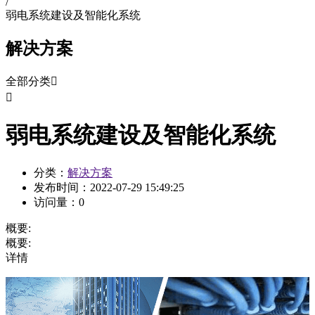
/
弱电系统建设及智能化系统
解决方案
全部分类


弱电系统建设及智能化系统
分类：
解决方案
发布时间：
2022-07-29 15:49:25
访问量：
0
概要:
概要:
详情