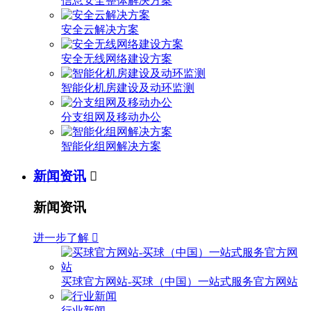
信息安全整体解决方案
安全云解决方案
安全无线网络建设方案
智能化机房建设及动环监测
分支组网及移动办公
智能化组网解决方案
新闻资讯

新闻资讯
进一步了解

买球官方网站-买球（中国）一站式服务官方网站
行业新闻